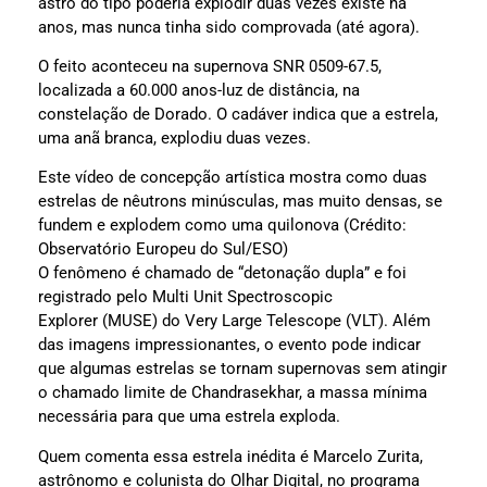
astro do tipo poderia explodir duas vezes existe há
anos, mas nunca tinha sido comprovada (até agora).
O feito aconteceu na supernova SNR 0509-67.5,
localizada a 60.000 anos-luz de distância, na
constelação de Dorado. O cadáver indica que a estrela,
uma anã branca, explodiu duas vezes.
Este vídeo de concepção artística mostra como duas
estrelas de nêutrons minúsculas, mas muito densas, se
fundem e explodem como uma quilonova (Crédito:
Observatório Europeu do Sul/ESO)
O fenômeno é chamado de “detonação dupla” e foi
registrado pelo Multi Unit Spectroscopic
Explorer (MUSE) do Very Large Telescope (VLT). Além
das imagens impressionantes, o evento pode indicar
que algumas estrelas se tornam supernovas sem atingir
o chamado limite de Chandrasekhar, a massa mínima
necessária para que uma estrela exploda.
Quem comenta essa estrela inédita é Marcelo Zurita,
astrônomo e colunista do Olhar Digital, no programa