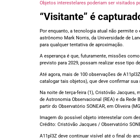
Objetos interestelares poderiam ser visitados 
“Visitante” é capturad
Por enquanto, a tecnologia atual não permite o 
astrônomo Mark Norris, da Universidade de Lanc
para qualquer tentativa de aproximação.
A esperança é que, futuramente, missões com
previsto para 2029, possam realizar esse tipo d
Até agora, mais de 100 observações de A11pl3Z 
catalogar tais objetos), que deve confirmar sua 
Na noite de terça-feira (1), Cristóvão Jacque
de Astronomia Observacional (REA) e da Rede B
partir do Observatório SONEAR, em Oliveira (MG
Imagem do possível objeto interestelar com desi
Crédito: Cristóvão Jacques / Observatório SO
A11pl3Z deve continuar visível até o final do a