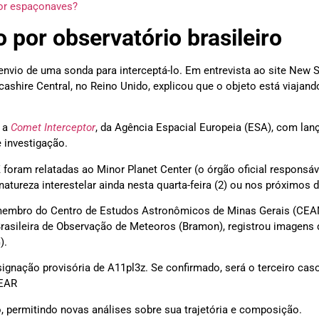
por espaçonaves?
o por observatório brasileiro
envio de uma sonda para interceptá-lo. Em entrevista ao site New S
ashire Central, no Reino Unido, explicou que o objeto está viajand
o a
Comet Interceptor
, da Agência Espacial Europeia (ESA), com la
e investigação.
foram relatadas ao Minor Planet Center (o órgão oficial responsáv
natureza interestelar ainda nesta quarta-feira (2) ou nos próximos 
s, membro do Centro de Estudos Astronômicos de Minas Gerais (CEA
rasileira de Observação de Meteoros (Bramon), registrou imagens 
).
gnação provisória de A11pl3z. Se confirmado, será o terceiro caso
NEAR
no, permitindo novas análises sobre sua trajetória e composição.