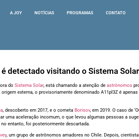
A JOY
NOTÍCIAS
PROGRAMAS
CONTATO
r é detectado visitando o Sistema Solar
fora do
Sistema Solar
, está chamando a atenção de
astrônomos
pr
origem externa, o provisoriamente denominado A11pl3Z é apenas 
a
, descoberto em 2017, e o cometa
Borisov
, em 2019. O caso de 
ntar uma aceleração incomum, o que levou algumas pessoas a suge
 no entanto, foi posteriormente descartada.
vey
, um grupo de astrônomos amadores no Chile. Depois, cientist