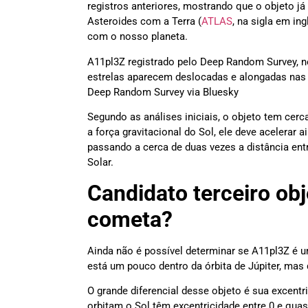
registros anteriores, mostrando que o objeto j
Asteroides com a Terra (
ATLAS
, na sigla em in
com o nosso planeta.
A11pl3Z registrado pelo Deep Random Survey, 
estrelas aparecem deslocadas e alongadas nas 
Deep Random Survey via Bluesky
Segundo as análises iniciais, o objeto tem cer
a força gravitacional do Sol, ele deve acelerar
passando a cerca de duas vezes a distância entr
Solar.
Candidato terceiro obj
cometa?
Ainda não é possível determinar se A11pl3Z é
está um pouco dentro da órbita de Júpiter, mas 
O grande diferencial desse objeto é sua excentr
orbitam o Sol têm excentricidade entre 0 e qua