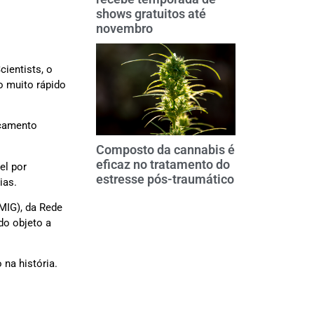
shows gratuitos até
novembro
cientists, o
o muito rápido
nçamento
Composto da cannabis é
eficaz no tratamento do
el por
estresse pós-traumático
dias.
MIG), da Rede
do objeto a
 na história.