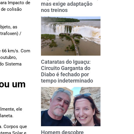
para Impacto de
mas exige adaptação
 de colisão
nos treinos
bjeto, as
trafoxen) /
te 66 km/s. Com
 outubro,
Cataratas do Iguaçu:
 do Sistema
Circuito Garganta do
Diabo é fechado por
tempo indeterminado
 ou um
lmente, ele
laneta.
ta. Corpos que
Homem descobre
stema Solar e