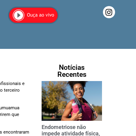
Notícias
Recentes
ofissionais e
o terceiro
‘Oumuamua
rirem que
Endometriose não
as encontraram
impede atividade física,