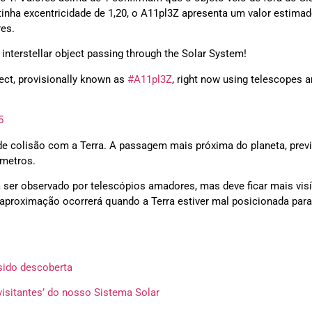
nha excentricidade de 1,20, o A11pl3Z apresenta um valor estimad
res.
interstellar object passing through the Solar System!
ect, provisionally known as
#A11pl3Z
, right now using telescopes 
5
 de colisão com a Terra. A passagem mais próxima do planeta, previ
ômetros.
ser observado por telescópios amadores, mas deve ficar mais visí
proximação ocorrerá quando a Terra estiver mal posicionada para 
 sido descoberta
visitantes’ do nosso Sistema Solar