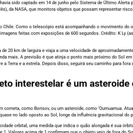
á havia sido captado em 14 de junho pelo Sistema de Último Alerta 
glês), da NASA, que monitora objetos que possam representar risco
no Chile. Como o telescópio está acompanhando o movimento do o
imagens feitas com exposições de 600 segundos. Crédito: K Ly (as
ca de 20 km de largura e viaja a uma velocidade de aproximadamen
 ainda mais. A previsão é que atinja o ponto mais próximo do Sol em
e a Terra e a estrela. Depois disso, seguirá seu caminho para fora
eto interestelar é um asteroide
 um cometa, como Borisov, ou um asteroide, como ‘Oumuamua. Atua
quase no lado oposto ao Sol, longe da influência gravitacional do p
icidade orbital, uma medida que indica o quão alongada é sua órbi
se 1. Valores acima de 1 confirmam que o objeto veio de fora do Si