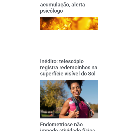
acumulação, alerta
psicólogo
Inédito: telescópio
registra redemoinhos na
superfície visível do Sol
Endometriose não
impede atividade física,