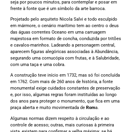
seja por poucos minutos, para contemplar e posar em
frente à fonte que é um símbolo da arte barroca.
Projetado pelo arquiteto Nicola Salvi e todo esculpido
em mármore, o cenário marítimo tem ao centro o deus
das águas correntes Oceano em uma carruagem
majestosa em formato de concha, conduzida por tritões
e cavalos-marinhos. Ladeando a personagem central,
aparecem figuras alegóricas associadas à Abundância,
segurando uma cornucópia com frutas, e à Salubridade,
com uma taça e uma cobra.
A construção teve início em 1732, mas só foi concluída
em 1762. Com mais de 260 anos de história, a fonte
monumental exige cuidados constantes de preservação
e, por isso, algumas regras foram instituídas ao longo
dos anos para proteger o monumento, que fica em uma
praça aberta e muito movimentada de
Rom
a.
Algumas normas dizem respeito à circulação e ao
controle de acesso; outras, mais curiosas à primeira
vista, existem para confirmar a velha máxima: se há